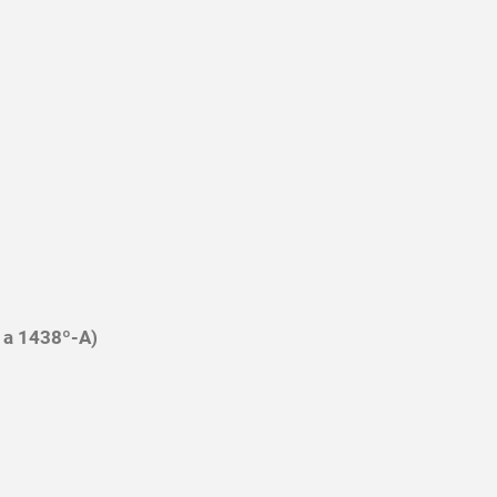
 a 1438º-A)