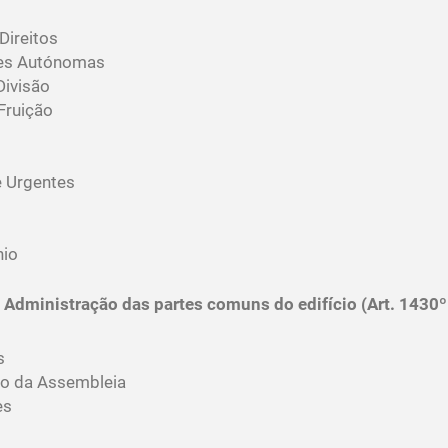
Direitos
ões Autónomas
Divisão
Fruição
e Urgentes
nio
- Administração das partes comuns do edifício (Art. 1430º
s
o da Assembleia
es