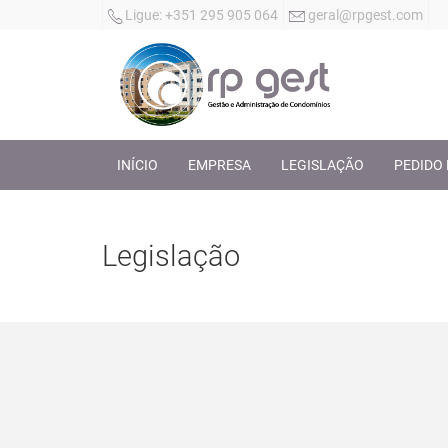
Ligue:
+351 295 905 064
geral@rpgest.com
INÍCIO
EMPRESA
LEGISLAÇÃO
PEDIDO
Legislação