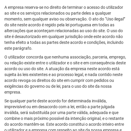
A empresa reserva-se no direito de terminar o acesso do utilizador
ao site e os serviços relacionados ou parte deles a qualquer
momento, sem qualquer aviso ou observação. O ato do “Uso ilegal”
do site neste acordo é regido pela lei portuguesa em todas as
altercações que aconteçam relacionadas ao uso do site. O uso do
site é desautorizado em qualquer jurisdição onde este acordo não
tenha efeito a todas as partes deste acordo e condições, incluindo
este parágrafo.
O utilizador concorda que nenhuma associação, parceria, emprego,
ou relação existe entre o utilizador e o site e em consequência deste
acordo ou uso do site. A atuação da empresa neste acordo está
sujeita às leis existentes e ao processo legal, e nada contido neste
acordo revoga os direitos do site em cumprir com pedidos ou
exigências do governo ou de lei, para o uso do site da nossa
empresa.
Se qualquer parte deste acordo for determinada inválida,
imprevisível ou em desacordo com a lei, então a parte julgada
inválida, será substituída por uma parte válida, adequada e que
combine o mais próximo possível da intenção original, e o restante
do acordo mantêm-se. Este acordo constitui o acordo inteiro entre
o utilizador e a empresa com respeito ao site da nossa empresa e