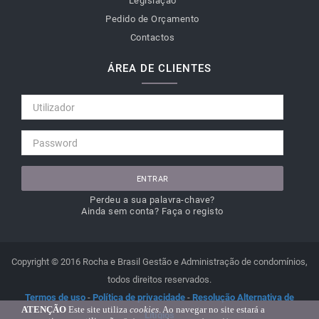
Legislação
Pedido de Orçamento
Contactos
ÁREA DE CLIENTES
ENTRAR
Perdeu a sua palavra-chave?
Ainda sem conta? Faça o registo
Copyright © 2016 Rocha e Brasil Gestão e Administração de condomínios,
todos direitos reservados.
Termos de uso
-
Política de privacidade
-
Resolução Alternativa de
ATENÇÃO
Este site utiliza
cookies
. Ao navegar no site estará a
Litígios